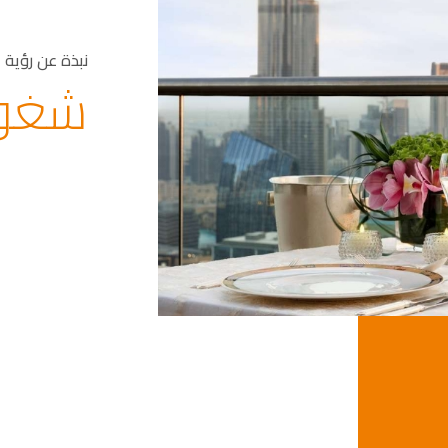
نبذة عن رؤية
شغوف