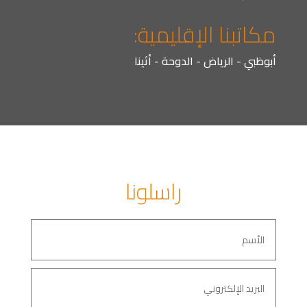
مكاتبنا الإقليمية:
أبوظبي - الرياض - الدوحة - أثينا
راسلونا